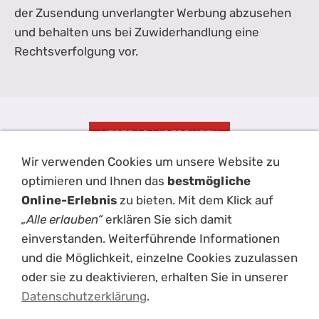
der Zusendung unverlangter Werbung abzusehen
und behalten uns bei Zuwiderhandlung eine
Rechtsverfolgung vor.
VERTRAG WIDERRUFEN
Wir verwenden Cookies um unsere Website zu
Impressum
AGB
Kontakt
Hilfe
Disclaimer
Datenschutz
optimieren und Ihnen das
bestmögliche
Haftungsausschluss
Versand
Cookies
Online-Erlebnis
zu bieten. Mit dem Klick auf
„Alle erlauben“
erklären Sie sich damit
einverstanden. Weiterführende Informationen
und die Möglichkeit, einzelne Cookies zuzulassen
oder sie zu deaktivieren, erhalten Sie in unserer
Datenschutzerklärung
.