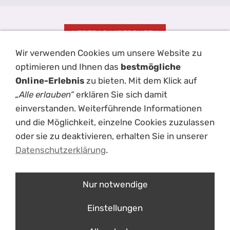
VERTRAG WIDERRUFEN
Wir verwenden Cookies um unsere Website zu
Impressum
AGB
Kontakt
Hilfe
Disclaimer
Datenschutz
optimieren und Ihnen das
bestmögliche
Haftungsausschluss
Versand
Cookies
Online-Erlebnis
zu bieten. Mit dem Klick auf
„Alle erlauben“
erklären Sie sich damit
einverstanden. Weiterführende Informationen
und die Möglichkeit, einzelne Cookies zuzulassen
oder sie zu deaktivieren, erhalten Sie in unserer
Datenschutzerklärung
.
Nur notwendige
ÜBER UNS
Einstellungen
mouche- einzigartige Schießsportbekleidung
Erfolge im Laufe der Jahre