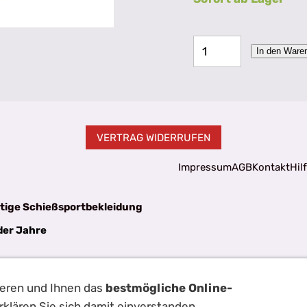
In den Ware
VERTRAG WIDERRUFEN
Impressum
AGB
Kontakt
Hil
tige Schießsportbekleidung
der Jahre
ieren und Ihnen das
bestmögliche Online-
rklären Sie sich damit einverstanden.